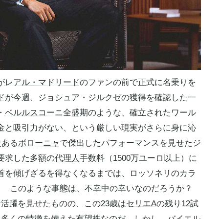
が
レアル・マドリード
のファンの前で正式に名乗りを
ド
が今週、ジョシュア・ジルクゼの獲得を確認した一
・
ベルルスコーニ
全盛期のような、確立されたワール
金と吸引力がない、という厳しい現実がさらに身に沁
史ある
ボローニャ
で傑出したパフォーマンスを見せたジ
要求した多額の
代理人
手数料（1500万ユーロ以上）に
首を傾げざるを得なくなるまでは、ロッソネリのカラ
。 このような事態は、不幸中の幸いなのだろうか？
的な活躍を見せたものの、この23歳は
セリエA
の残り12試
く多くの特徴を備えた有望株なのだ。しかし、
バイエル