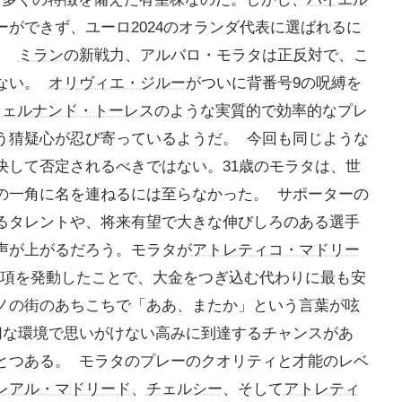
ーができず、ユーロ2024のオランダ代表に選ばれるに
た。
ミラン
の新戦力、アルバロ・モラタは正反対で、こ
もない。
オリヴィエ・ジルー
がついに背番号9の呪縛を
フェルナンド・トーレス
のような実質的で効率的なプレ
う猜疑心が忍び寄っているようだ。 今回も同じような
決して否定されるべきではない。31歳のモラタは、世
の一角に名を連ねるには至らなかった。 サポーターの
るタレントや、将来有望で大きな伸びしろのある選手
声が上がるだろう。モラタが
アトレティコ・マドリー
出条項を発動したことで、大金をつぎ込む代わりに最も安
ノの街のあちこちで「ああ、またか」という言葉が呟
切な環境で思いがけない高みに到達するチャンスがあ
とつある。 モラタのプレーのクオリティと才能のレベ
レアル・マドリード
、
チェルシー
、そして
アトレティ