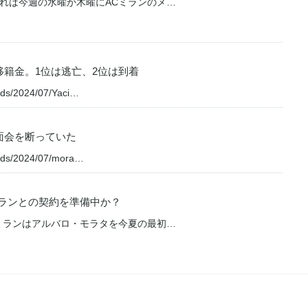
れば今週の水曜か木曜にACミランのメ…
籍金。1位は逃亡、2位は到着
oads/2024/07/Yaci…
面会を断っていた
loads/2024/07/mora…
ランとの契約を準備中か？
ミランはアルバロ・モラタを今夏の最初…