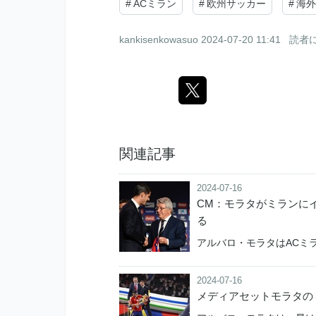
#
ACミラン
#
欧州サッカー
#
海
kankisenkowasuo
2024-07-20 11:41
読者
関連記事
2024-07-16
CM：モラタがミランに
る
アルバロ・モラタはACミ
2024-07-16
メディアセットモラタの