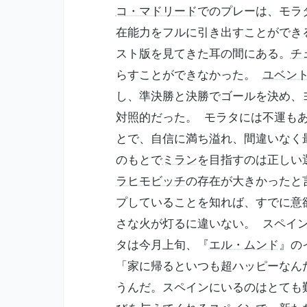
コ・マドリード
でのプレーは、モラ
在能力をフルに引き出すことができ
スト版を見てきた耳の間にある。
チ
らすことができなかった。
ユベン
し、準決勝と決勝でゴールを決め、
対照的だった。 モラタには不運も
とで、自信に満ち溢れ、間違いなく
のもとで
ミラン
を目指すのは正しい
ラヒモビッチ
の存在が大きかったと
プしていることを知れば、すでに意
さな火が灯るに違いない。 スペイ
タは今月上旬、『
エル・ムンド
』の
「家に帰るといつも超ハッピーなん
うんだ。スペインにいるのはとても