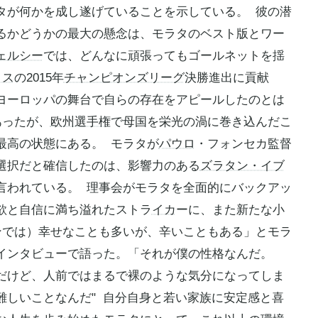
タが何かを成し遂げていることを示している。 彼の潜
るかどうかの最大の懸念は、モラタのベスト版とワー
ェルシー
では、どんなに頑張ってもゴールネットを揺
トス
の2015年
チャンピオンズリーグ
決勝進出に貢献
ヨーロッパの舞台で自らの存在をアピールしたのとは
あったが、
欧州選手権
で母国を栄光の渦に巻き込んだこ
最高の状態にある。 モラタが
パウロ
・フォンセカ監督
選択だと確信したのは、影響力のある
ズラタン・イブ
言われている。 理事会がモラタを全面的にバックアッ
欲と自信に満ち溢れたストラ
イカ
ーに、また新たな小
ンでは）幸せなことも多いが、辛いこともある」とモラ
インタビューで語った。「それが僕の性格なんだ。
だけど、人前ではまるで裸のような気分になってしま
難しいことなんだ" 自分自身と若い家族に安定感と喜