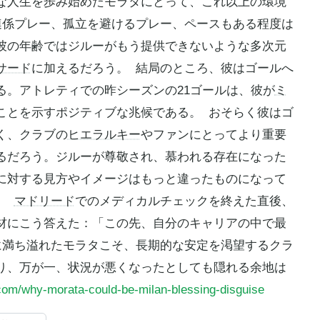
な人生を歩み始めたモラタにとって、これ以上の環境
連係プレー、孤立を避けるプレー、ペースもある程度は
彼の年齢ではジルーがもう提供できないような多次元
サード
に加えるだろう。 結局のところ、彼はゴールへ
る。アトレティでの昨シーズンの21ゴールは、彼が
ミ
ことを示すポジティブな兆候である。 おそらく彼はゴ
く、クラブの
ヒエラルキー
やファンにとってより重要
るだろう。ジルーが尊敬され、慕われる存在になった
に対する見方やイメージはもっと違ったものになって
る。
マドリード
でのメディカルチェックを終えた直後、
材にこう答えた：「この先、自分のキャリアの中で最
に満ち溢れたモラタこそ、長期的な安定を渇望するクラ
り、万が一、状況が悪くなったとしても隠れる余地は
com/why-morata-could-be-milan-blessing-disguise