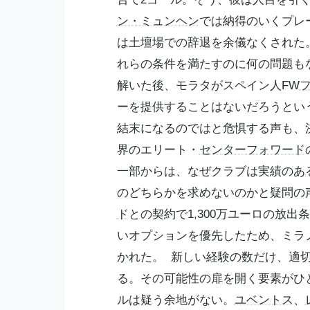
ン・ミュンヘン
では納得のいくプレ
は土壇場での辞退を余儀なくされ
れらの条件を満たすのに何の問題
解いた後、モラタがスペイン人FW
ーを提供することはないだろうとい
結末になるのではと危惧する声も、
界のエリート・
センターフォワード
一部からは、なぜクラブは実績のあ
のどちらかを求めないのかと疑問の
ド
との契約で1,300万ユーロの放
いオプションを優先したため、ミラ
かれた。 新しい経験の数だけ、適
る。その可能性の扉を開く要素がひ
ルは疑う余地がない。
ユベントス
、