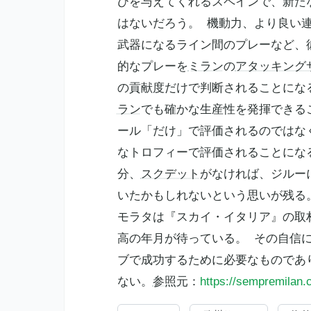
びを与えてくれるスペインで、新た
はないだろう。 機動力、より良い
武器になるライン間のプレーなど、
的なプレーを
ミラン
の
アタッキング
の貢献度だけで判断されることにな
ラン
でも確かな生産性を発揮できる
ール「だけ」で評価されるのではな
なトロフィーで評価されることにな
分、
スクデット
がなければ、ジルー
いたかもしれないという思いが残
モラタは『スカイ・イタリア』の取
高の年月が待っている。 その自信
ブで成功するために必要なものであ
ない。
参照元
：
https://sempremilan.