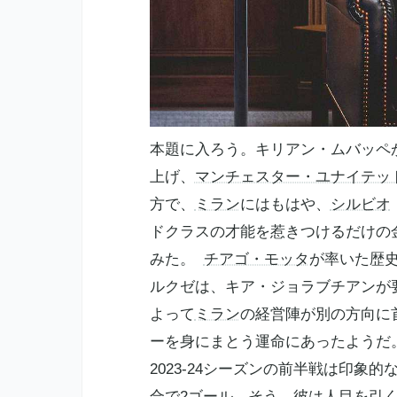
本題に入ろう。キリアン・ムバッペ
上げ、
マンチェスター・ユナイテッ
方で、
ミラン
にはもはや、
シルビオ
ドクラスの才能を惹きつけるだけの
みた。
チアゴ・モッタ
が率いた歴
ルクゼは、キア・ジョラブチアンが
よって
ミラン
の経営陣が別の方向に
ーを身にまとう運命にあったようだ
2023-24シーズンの前半戦は印象
合で2ゴール。そう、彼は人目を引